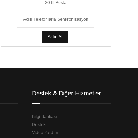
20 E-Posta
Akıllı Telefonlarla Senkronizasyon
Satın Al
Destek & Diğer Hizmetler
Bilgi Bankası
Destek
Video Yardım