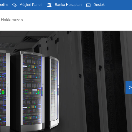
petim
Müşteri Paneli
Banka Hesapları
Destek
Hakkımızda
>