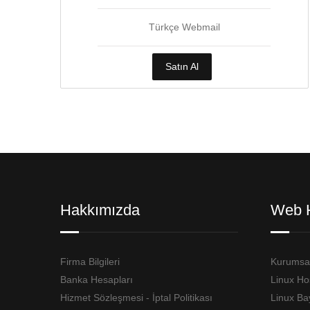
Türkçe Webmail
Satın Al
Hakkımızda
Web 
Firma Bilgileri
Kurumsal
Banka Hesapları
Linux Ho
Hizmet Sözleşmesi - İptal Politikası
Linux Ba