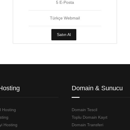
5 E-Posta
Türkçe Webmail
Satın Al
Hosting
Domain & Sunucu
 Hosting
Domain Tescil
sting
Toplu Domain Kayıt
yi Hosting
Domain Transferi