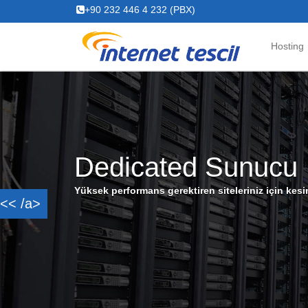
+90 232 446 4 232 (PBX)
Hosting
nucu
z için kesintisiz kalite
<< /a>