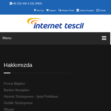
+90 232 446 4 232 (PBX)
Yeni Üye
Sepetim
Müşteri Paneli
Banka Hesapları
Destek
Menu
Hakkımızda
Firma Bilgileri
Banka Hesapları
Hizmet Sözleşmesi - İptal Politikası
Gizlilik Sözleşmesi
Altyapı