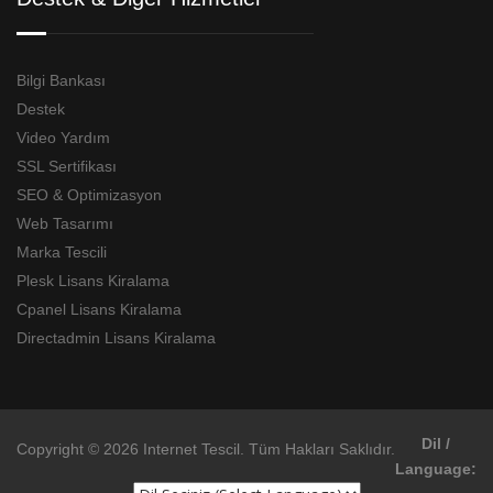
Bilgi Bankası
Destek
Video Yardım
SSL Sertifikası
SEO & Optimizasyon
Web Tasarımı
Marka Tescili
Plesk Lisans Kiralama
Cpanel Lisans Kiralama
Directadmin Lisans Kiralama
Dil /
Copyright © 2026 Internet Tescil. Tüm Hakları Saklıdır.
Language: