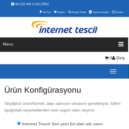
+90 232 446 4 232 (PBX)
Yeni Üye
Sepetim
Müşteri Paneli
Banka Hesapları
Destek
Menu
0
Giriş
Toggle
navigati
Ürün Konfigürasyonu
Seçtiğiniz ürün/hizmet, alan adınızın olmasını gerektiriyor, lütfen
aşağıdaki seçeneklerden size uygun olanı seçiniz.
Internet Tescil 'den yeni bir alan adı satın