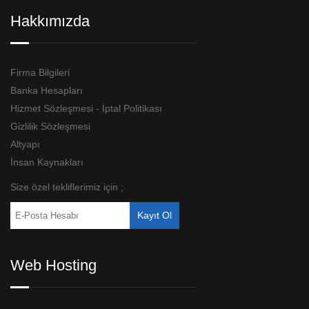
Hakkımızda
Firma Bilgileri
Banka Hesapları
Hizmet Sözleşmesi - İptal Politikası
Gizlilik Sözleşmesi
Altyapı
İnsan Kaynakları
Size özel tekliflerimiz için ;
Web Hosting