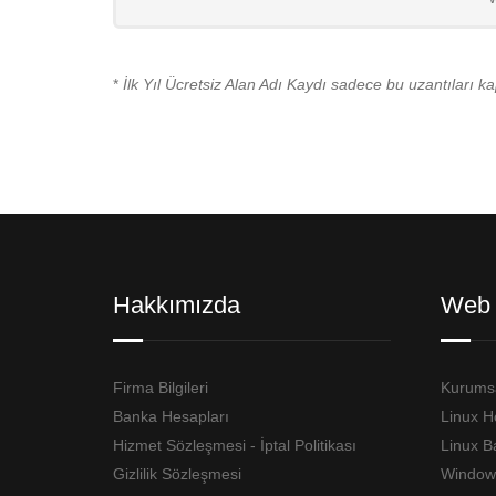
*
İlk Yıl Ücretsiz Alan Adı Kaydı sadece bu uzantıları k
Hakkımızda
Web 
Firma Bilgileri
Kurumsa
Banka Hesapları
Linux H
Hizmet Sözleşmesi - İptal Politikası
Linux B
Gizlilik Sözleşmesi
Window