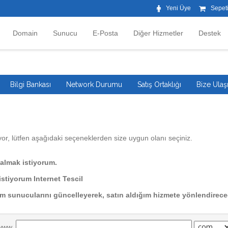
Yeni Üye
Sepet
Domain
Sunucu
E-Posta
Diğer Hizmetler
Destek
Bilgi Bankası
Network Durumu
Satış Ortaklığı
Bize Ulaş
iyor, lütfen aşağıdaki seçeneklerden size uygun olanı seçiniz.
n almak istiyorum.
istiyorum Internet Tescil
m sunucularını güncelleyerek, satın aldığım hizmete yönlendirece
www.