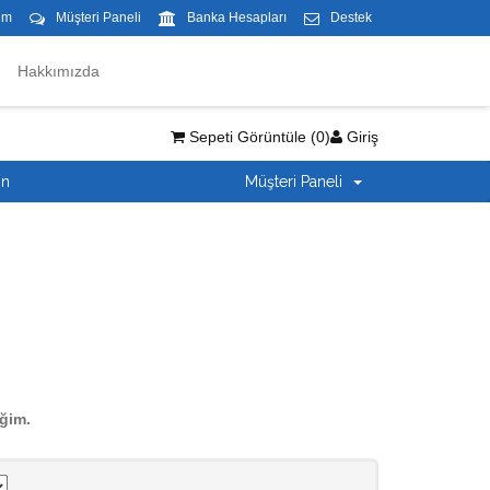
im
Müşteri Paneli
Banka Hesapları
Destek
Hakkımızda
Sepeti Görüntüle (
0
)
Giriş
ın
Müşteri Paneli
ğim.