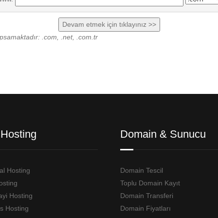
apsamaktadır: .com, .net, .com.tr
Hosting
Domain & Sunucu
l Hosting
Domain Tescil
osting
Toplu Domain Kayıt
ayi Hosting
Domain Transferi
s Hosting
Domain Fiyatları