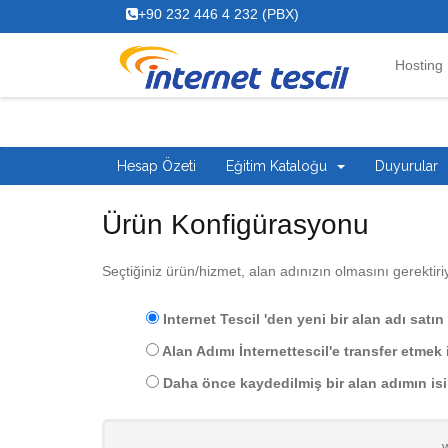
+90 232 446 4 232 (PBX)
Hosting
Hesap Özeti
Eğitim Kataloğu
Duyurular
Ürün Konfigürasyonu
Seçtiğiniz ürün/hizmet, alan adınızın olmasını gerektir
Internet Tescil 'den yeni bir alan adı satı
Alan Adımı İnternettescil'e transfer etmek 
Daha önce kaydedilmiş bir alan adımın isi