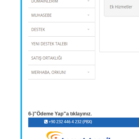
6-)"Ödeme Yap"a tıklayınız.