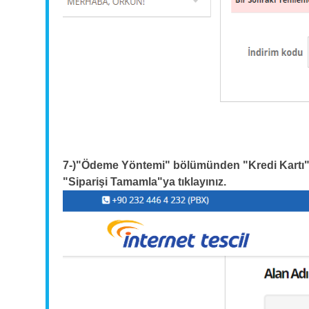
7-)"Ödeme Yöntemi" bölümünden "Kredi Kartı"nı i
"Siparişi Tamamla"ya tıklayınız.