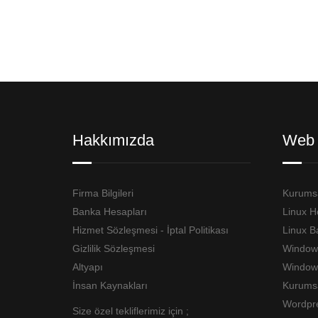
Hakkımızda
Web 
Firma Bilgileri
Kurumsa
Banka Hesapları
Linux H
Hizmet Sözleşmesi - İptal Politikası
Linux B
Gizlilik Sözleşmesi
Window
Altyapı
Windows
İnsan Kaynakları
Kurumsa
Wordpr
Size özel tekliflerimiz için ;