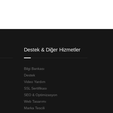
Destek & Diğer Hizmetler
Bilgi Bankası
Destek
Video Yardım
SSL Sertifikası
SEO & Optimizasyon
Web Tasarımı
Marka Tescili