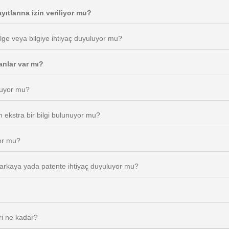
yıtlarına izin veriliyor mu?
elge veya bilgiye ihtiyaç duyuluyor mu?
anlar var mı?
unuyor mu?
 ekstra bir bilgi bulunuyor mu?
yor mu?
r markaya yada patente ihtiyaç duyuluyor mu?
ri ne kadar?