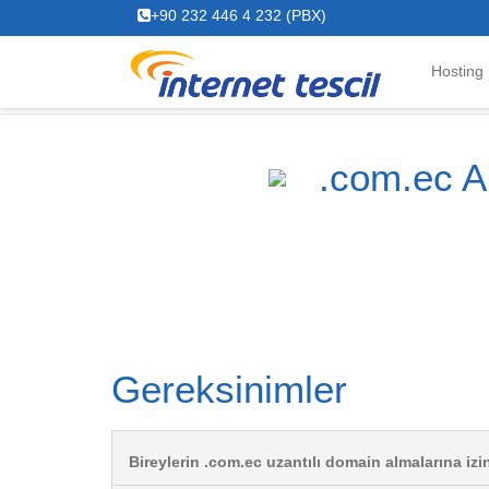
+90 232 446 4 232 (PBX)
Hosting
.com.ec A
Gereksinimler
Bireylerin .com.ec uzantılı domain almalarına izi