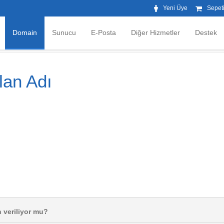
Yeni Üye
Sepet
Domain
Sunucu
E-Posta
Diğer Hizmetler
Destek
lan Adı
n veriliyor mu?