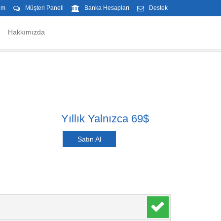
im
Müşteri Paneli
Banka Hesapları
Destek
Hakkımızda
Yıllık Yalnızca 69$
Satın Al