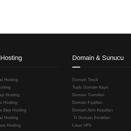
Hosting
Domain & Sunucu
l Hosting
Domain Tescil
osting
Toplu Domain Kayıt
ayi Hosting
Domain Transferi
s Hosting
Domain Fiyatları
 Bayi Hosting
Domain Alım Koşulları
l Hosting
.Tr Domain Evrakları
ess Hosting
Linux VPS