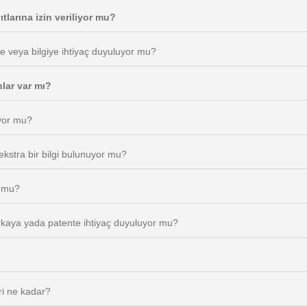
ıtlarına izin veriliyor mu?
lge veya bilgiye ihtiyaç duyuluyor mu?
nlar var mı?
uyor mu?
ekstra bir bilgi bulunuyor mu?
r mu?
 markaya yada patente ihtiyaç duyuluyor mu?
ri ne kadar?