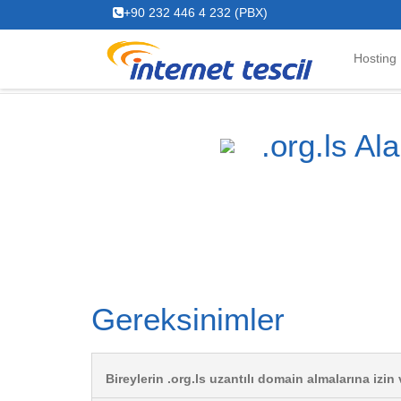
+90 232 446 4 232 (PBX)
Hosting
.org.ls Al
Gereksinimler
Bireylerin .org.ls uzantılı domain almalarına izin