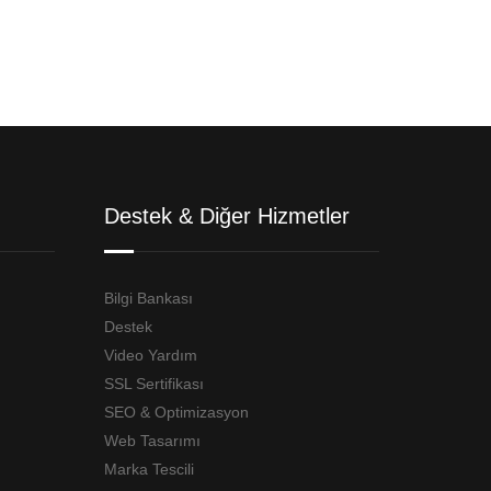
Destek & Diğer Hizmetler
Bilgi Bankası
Destek
Video Yardım
SSL Sertifikası
SEO & Optimizasyon
Web Tasarımı
Marka Tescili