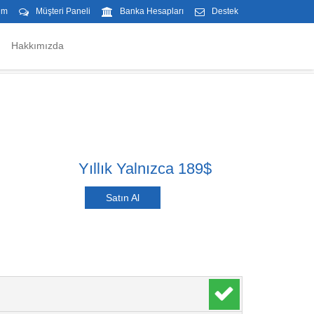
im
Müşteri Paneli
Banka Hesapları
Destek
Hakkımızda
Yıllık Yalnızca 189$
Satın Al