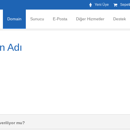
Yeni Üye
Sepet
Domain
Sunucu
E-Posta
Diğer Hizmetler
Destek
an Adı
 veriliyor mu?