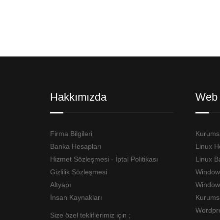
Hakkımızda
Web 
Firma Bilgileri
Kurumsa
Banka Hesapları
Linux H
Hizmet Sözleşmesi - İptal Politikası
Linux B
Gizlilik Sözleşmesi
Window
Altyapı
Windows
İnsan Kaynakları
Kurumsa
Wordpr
Size özel tekliflerimiz için ;