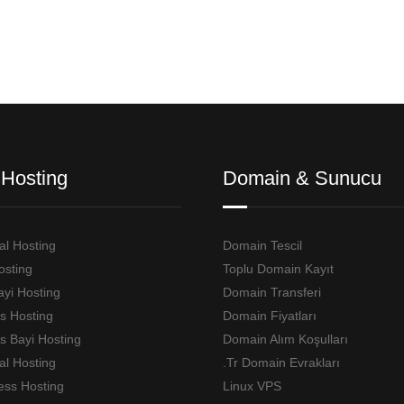
Hosting
Domain & Sunucu
l Hosting
Domain Tescil
osting
Toplu Domain Kayıt
ayi Hosting
Domain Transferi
s Hosting
Domain Fiyatları
 Bayi Hosting
Domain Alım Koşulları
l Hosting
.Tr Domain Evrakları
ess Hosting
Linux VPS