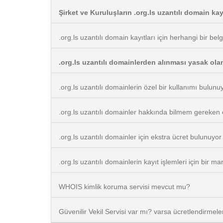
Şirket ve Kuruluşların .org.ls uzantılı domain kay
.org.ls uzantılı domain kayıtları için herhangi bir be
.org.ls uzantılı domainlerden alınması yasak ola
.org.ls uzantılı domainlerin özel bir kullanımı bulun
.org.ls uzantılı domainler hakkında bilmem gereken 
.org.ls uzantılı domainler için ekstra ücret bulunuyo
.org.ls uzantılı domainlerin kayıt işlemleri için bir
WHOIS kimlik koruma servisi mevcut mu?
Güvenilir Vekil Servisi var mı? varsa ücretlendirmele