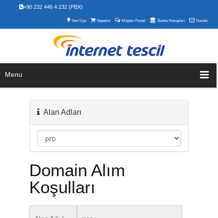
+90 232 446 4 232 (PBX)
Yeni Üye
Sepetim
Müşteri Paneli
Banka Hesapları
Destek
Menu
Alan Adları
Domain Alım
Koşulları