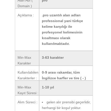
Alan Adı (
pro
Domain )
Uzantısı:
Açıklama :
.pro uzantılı alan adları
professional yani türkçe
kelime karşılığı ile
profesyonel kelimesinin
kısaltması olarak
kullanılmaktadır.
Min-Max
3-63 karakter
Karakter
Sayısı :
Kullanılabilen
0-9 arası rakamlar, tüm
Karakterler :
İngilizce harfler ve tire ( - )
Min-Max
1-10 yıl
Kayıt Süresi :
Alım Süreci :
gelen alır prensibi geçerlidir,
herhangi bir koşul yoktur.