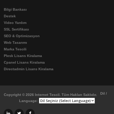
Bilgi Bankası
Destek
Video Yardım
SSL Sertifikası
SEO & Optimizasyon
Web Tasarımı
Marka Tescili
Plesk Lisans Kiralama
Cpanel Lisans Kiralama
Directadmin Lisans Kiralama
Dil /
Copyright © 2026 Internet Tescil. Tüm Hakları Saklıdır.
Language: