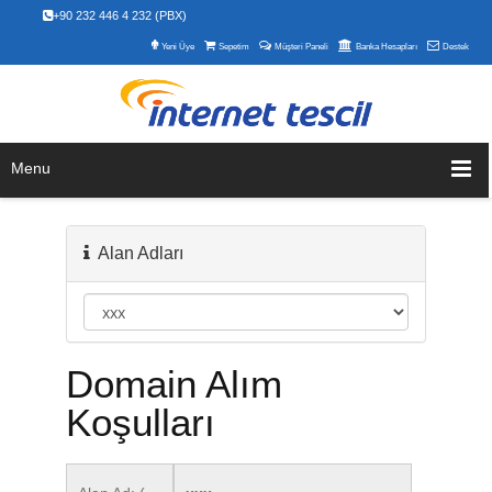
+90 232 446 4 232 (PBX)
Yeni Üye
Sepetim
Müşteri Paneli
Banka Hesapları
Destek
Menu
Alan Adları
Domain Alım
Koşulları