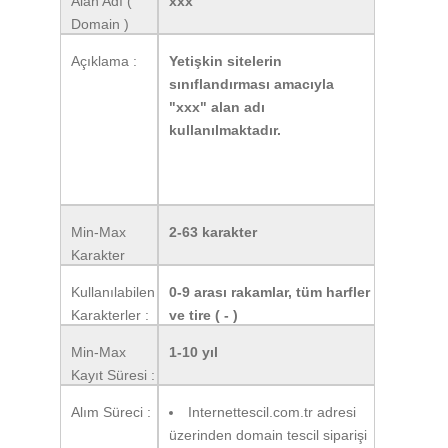
Alan Adı (
xxx
Domain )
Uzantısı:
Açıklama :
Yetişkin sitelerin
sınıflandırması amacıyla
"xxx" alan adı
kullanılmaktadır.
Min-Max
2-63 karakter
Karakter
Sayısı :
Kullanılabilen
0-9 arası rakamlar, tüm harfler
Karakterler :
ve tire ( - )
Min-Max
1-10 yıl
Kayıt Süresi :
Alım Süreci :
Internettescil.com.tr adresi
üzerinden domain tescil siparişi