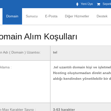
Yeni Üye
Sepet
Domain
Sunucu
E-Posta
Diğer Hizmetler
Destek
omain Alım Koşulları
an Adı ( Domain ) Uzantısı:
tel
ıklama :
.tel uzantılı domain kişi ve işletme
Hosting oluşturmadan direkt anahta
aldığı kendinden yönetilebilir bir 
n-Max Karakter Sayısı :
3-63 karakter