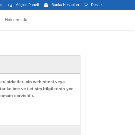
im
Müşteri Paneli
Banka Hesapları
Destek
Hakkımızda
ler/ şirketler için web sitesi veya
r kelime ve iletişim bilgilerinin yer
domain servisidir.