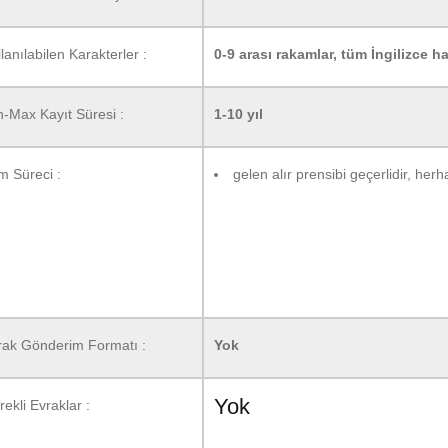
lanılabilen Karakterler :
0-9 arası rakamlar, tüm İngilizce harf
n-Max Kayıt Süresi :
1-10 yıl
m Süreci :
gelen alır prensibi geçerlidir, herh
rak Gönderim Formatı :
Yok
Yok
ekli Evraklar :