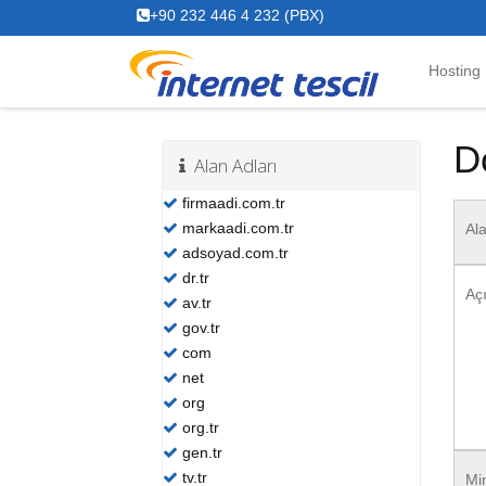
+90 232 446 4 232 (PBX)
Hosting
D
Alan Adları
firmaadi.com.tr
markaadi.com.tr
Al
adsoyad.com.tr
dr.tr
Aç
av.tr
gov.tr
com
net
org
org.tr
gen.tr
tv.tr
Mi