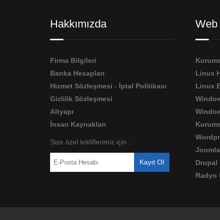
Hakkımızda
Web 
Firma Bilgileri
Kurums
Banka Hesapları
Linux 
Hizmet Sözleşmesi - İptal Politikası
Linux 
Gizlilik Sözleşmesi
Window
Altyapı
Window
İnsan Kaynakları
Kurums
Wordpr
Size özel tekliflerimiz için ;
Joomla
Drupal
Radyo 