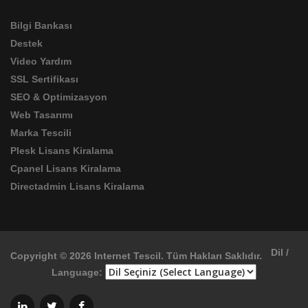
Bilgi Bankası
Destek
Video Yardım
SSL Sertifikası
SEO & Optimizasyon
Web Tasarımı
Marka Tescili
Plesk Lisans Kiralama
Cpanel Lisans Kiralama
Directadmin Lisans Kiralama
Dil /
Copyright © 2026 Internet Tescil. Tüm Hakları Saklıdır.
Language: