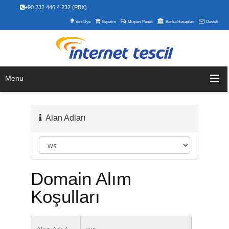
+90 232 446 4 232 (PBX)
Yeni Üye
Sepetim
Müşteri Paneli
Banka Hesapları
Destek
Menu
Alan Adları
Domain Alım
Koşulları