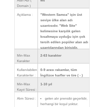
Alan Adı (
ws
Domain )
Uzantısı:
Açıklama :
"Western Samoa" için üst
seviye ülke alan adı
uzantısıdır. "Web Site"
kelimesine karşılık gelen
kısaltmaya uyduğu için çok
tercih edilen popüler alan adı
uzantılarından birisidir.
Min-Max
2-63 karakter
Karakter
Sayısı :
Kullanılabilen
0-9 arası rakamlar, tüm
Karakterler :
İngilizce harfler ve tire ( - )
Min-Max
1-10 yıl
Kayıt Süresi :
Alım Süreci :
gelen alır prensibi geçerlidir,
herhangi bir koşul yoktur.